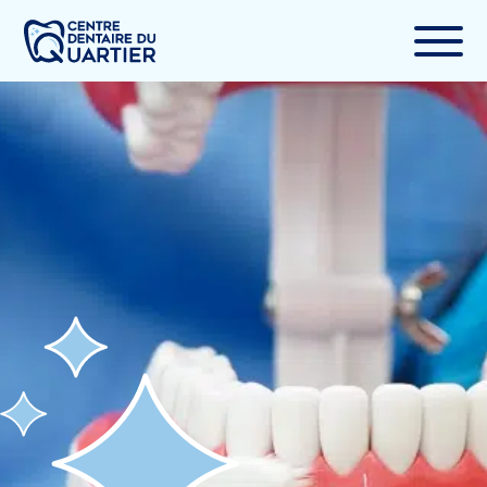
Services
À propos
Informations
Blogue
Contact
Prendre rendez-vous